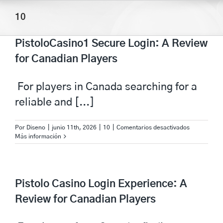
Saltar
10
al
contenido
PistoloCasino1 Secure Login: A Review
for Canadian Players
For players in Canada searching for a
reliable and [...]
en
Por
Diseno
|
junio 11th, 2026
|
10
|
Comentarios desactivados
PistoloCasi
Más información
Secure
Login:
A
Review
for
Pistolo Casino Login Experience: A
Canadian
Review for Canadian Players
Players