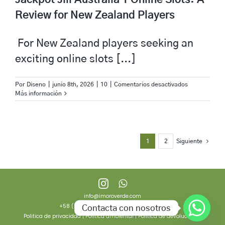
Australian
Review for New Zealand Players
Players
For New Zealand players seeking an
exciting online slots [...]
en
Por
Diseno
|
junio 8th, 2026
|
10
|
Comentarios desactivados
Jackpot
Más información
Jill
Australia
1
Online
Slots:
1
2
Siguiente
A
Review
for
New
Zealand
Players
info@imoroverde.com
+58 (212) 613-3929 | +58 (424) 137-4679
Contacta con nosotros
Politica de privacidad
|
Politica ambiental
|
Politica de devoluciones