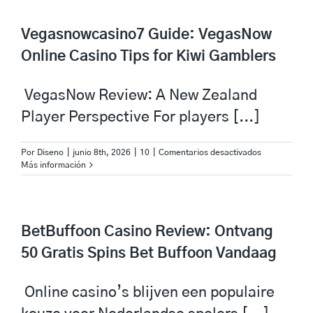
για
Παίκτες
στην
Vegasnowcasino7 Guide: VegasNow
Ελλάδα
Online Casino Tips for Kiwi Gamblers
VegasNow Review: A New Zealand
Player Perspective For players [...]
en
Por
Diseno
|
junio 8th, 2026
|
10
|
Comentarios desactivados
Vegasnowcas
Más información
Guide:
VegasNow
Online
Casino
Tips
BetBuffoon Casino Review: Ontvang
for
50 Gratis Spins Bet Buffoon Vandaag
Kiwi
Gamblers
Online casino’s blijven een populaire