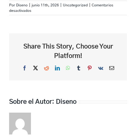
Por
Diseno
|
junio 11th, 2026
|
Uncategorized
|
Comentarios
en
desactivados
Masteron
P
100
:
Guide
de
Share This Story, Choose Your
Dosage
et
Platform!
Conseils
Pratiques
Facebook
X
Reddit
LinkedIn
WhatsApp
Tumblr
Pinterest
Vk
Correo
electrónico
Sobre el Autor:
Diseno