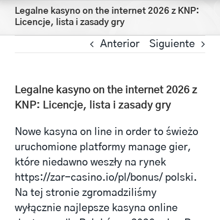
Saltar
Legalne kasyno on the internet 2026 z KNP:
al
Licencje, lista i zasady gry
contenido
Anterior
Siguiente
Legalne kasyno on the internet 2026 z
KNP: Licencje, lista i zasady gry
Nowe kasyna on line in order to świeżo
uruchomione platformy manage gier,
które niedawno weszły na rynek
https://zar-casino.io/pl/bonus/
polski.
Na tej stronie zgromadziliśmy
wyłącznie najlepsze kasyna online