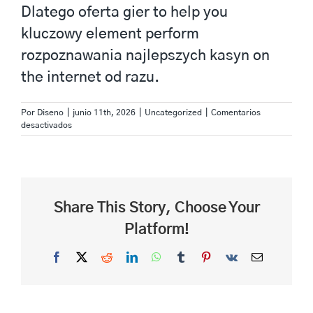
Dlatego oferta gier to help you
kluczowy element perform
rozpoznawania najlepszych kasyn on
the internet od razu.
Por
Diseno
|
junio 11th, 2026
|
Uncategorized
|
Comentarios
en
desactivados
Legalne
kasyno
on
the
internet
2026
Share This Story, Choose Your
z
KNP:
Platform!
Licencje,
lista
Facebook
X
Reddit
LinkedIn
WhatsApp
Tumblr
Pinterest
Vk
Correo
i
electrónico
zasady
gry