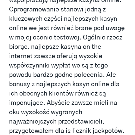
współpracują najlepsze kasyna online.
Oprogramowanie stanowi jedną z
kluczowych części najlepszych kasyn
online we jest również brane pod uwagę
w mojej ocenie testowej. Ogólnie rzecz
biorąc, najlepsze kasyna on the
internet zawsze oferują wysokie
współczynniki wypłat we są z tego
powodu bardzo godne polecenia. Ale
bonusy z najlepszych kasyn online dla
ich obecnych klientów również są
imponujące. Abyście zawsze mieli na
oku wysokość wygranych
najważniejszych przedstawicieli,
przygotowałem dla is licznik jackpotów.