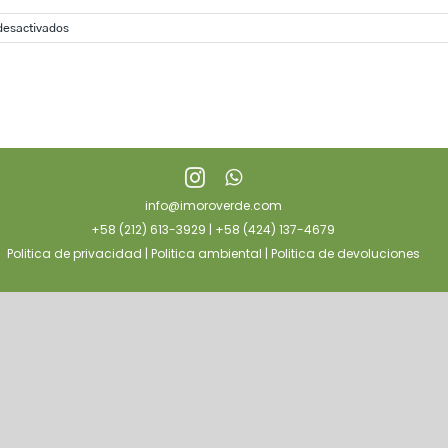
en
desactivados
Прямая
и
обратная
котировка
валюты
что
это
такое
info@imoroverde.com
+58 (212) 613-3929 | +58 (424) 137-4679
Politica de privacidad
|
Politica ambiental
|
Politica de devoluciones