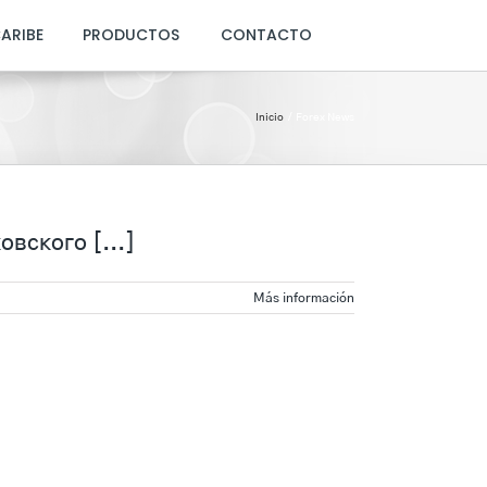
CARIBE
PRODUCTOS
CONTACTO
Inicio
Forex News
вского [...]
Más información