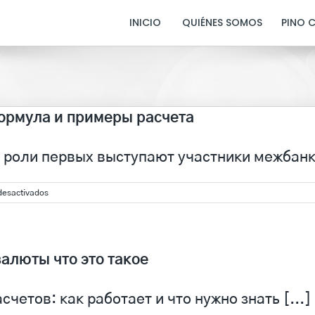
INICIO
QUIÉNES SOMOS
PINO 
ормула и примеры расчета
 роли первых выступают участники межбанко
en
desactivados
Прямая
котировка:
понятие,
формула
и
алюты что это такое
примеры
расчета
четов: как работает и что нужно знать [...]