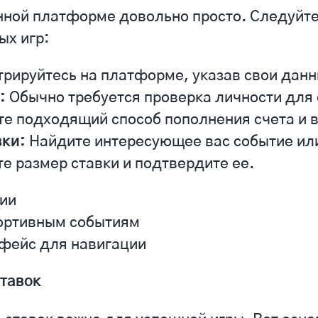
нной платформе довольно просто. Следуйте
ых игр:
рируйтесь на платформе, указав свои данн
:
Обычно требуется проверка личности для 
е подходящий способ пополнения счета и в
вки:
Найдите интересующее вас событие или
е размер ставки и подтвердите ее.
ции
портивным событиям
рфейс для навигации
тавок