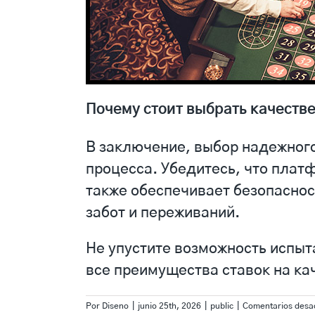
Почему стоит выбрать качеств
В заключение, выбор надежного
процесса. Убедитесь, что плат
также обеспечивает безопаснос
забот и переживаний.
Не упустите возможность испыт
все преимущества ставок на к
Por
Diseno
|
junio 25th, 2026
|
public
|
Comentarios desa