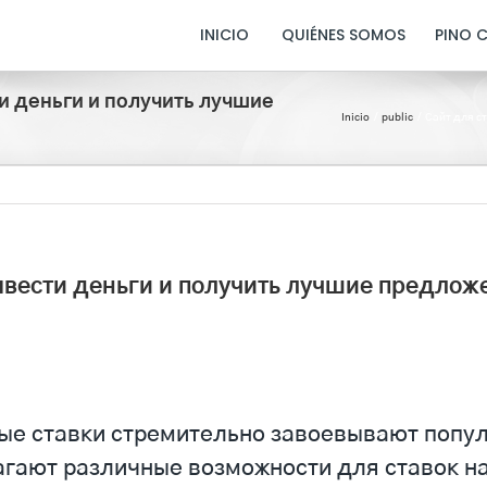
INICIO
QUIÉNES SOMOS
PINO 
ти деньги и получить лучшие
Inicio
public
Сайт для с
вывести деньги и получить лучшие предлож
ые ставки стремительно завоевывают попул
гают различные возможности для ставок на