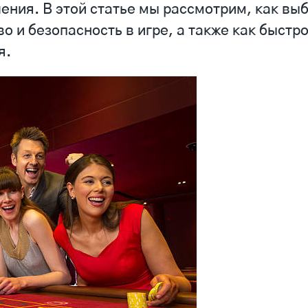
чения. В этой статье мы рассмотрим, как в
во и безопасность в игре, а также как быст
я.