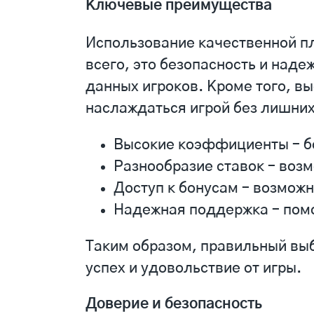
Ключевые преимущества
Использование качественной п
всего, это безопасность и над
данных игроков. Кроме того, в
наслаждаться игрой без лишних
Высокие коэффициенты – б
Разнообразие ставок – возм
Доступ к бонусам – возможн
Надежная поддержка – пом
Таким образом, правильный вы
успех и удовольствие от игры.
Доверие и безопасность