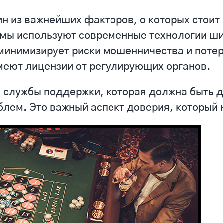
ин из важнейших факторов, о которых стоит
рмы используют современные технологии ш
минимизирует риски мошенничества и потерь
меют лицензии от регулирующих органов.
 службы поддержки, которая должна быть до
лем. Это важный аспект доверия, который 