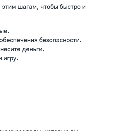
 этим шагам, чтобы быстро и
ые.
обеспечения безопасности.
несите деньги.
 игру.