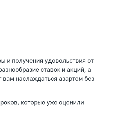
ры и получения удовольствия от
азнообразие ставок и акций, а
 вам наслаждаться азартом без
гроков, которые уже оценили