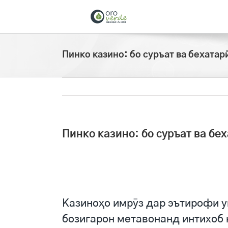
Saltar
al
contenido
Пинко казино: бо суръат ва бехата
Пинко казино: бо суръат ва бе
Казиноҳо имрӯз дар эътирофи ум
бозигарон метавонанд интихоб 