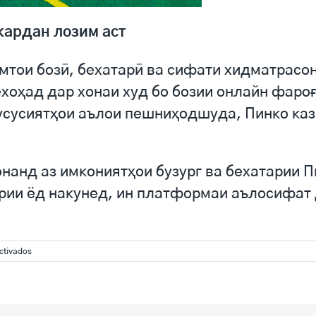
кардан лозим аст
мтои бозӣ, бехатарӣ ва сифати хидматрасо
хоҳад дар хонаи худ бо бозии онлайн фароғ
хусусиятҳои аълои пешниҳодшуда, Пинко ка
онанд аз имкониятҳои бузург ва бехатарии 
рии ёд накунед, ин платформаи аълосифат 
en
ctivados
Пинко
казино:
бо
суръат
ва