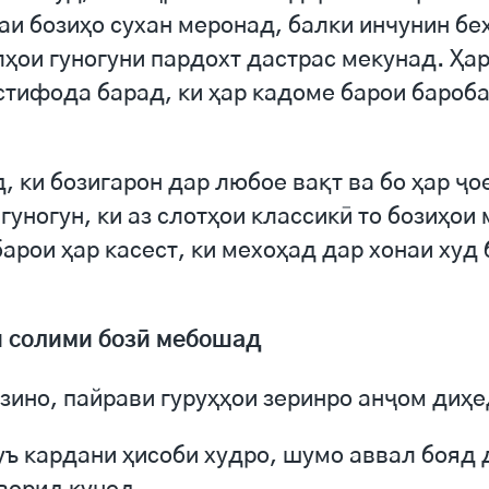
аи бозиҳо сухан меронад, балки инчунин б
лҳои гуногуни пардохт дастрас мекунад. Ҳар
истифода барад, ки ҳар кадоме барои бароб
 ки бозигарон дар любое вақт ва бо ҳар ҷо
гуногун, ки аз слотҳои классикӣ то бозиҳои
арои ҳар касест, ки мехоҳад дар хонаи худ
и солими бозӣ мебошад
зино, пайрави гуруҳҳои зеринро анҷом диҳе
ъ кардани ҳисоби худро, шумо аввал бояд 