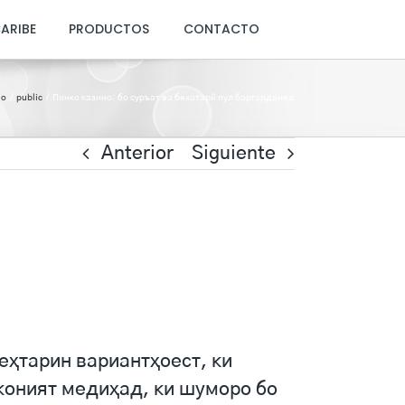
CARIBE
PRODUCTOS
CONTACTO
io
public
Пинко казино: бо суръат ва бехатарӣ пул баргардонед
Anterior
Siguiente
еҳтарин вариантҳоест, ки
коният медиҳад, ки шуморо бо