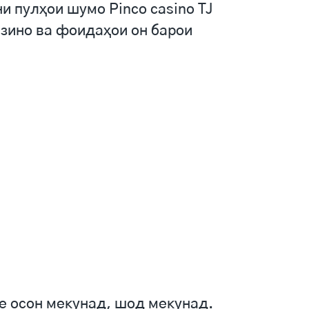
ани пулҳои шумо
Pinco casino TJ
азино ва фоидаҳои он барои
ле осон мекунад, шод мекунад.