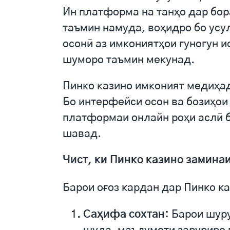
Ин платформа на танҳо дар бор
таъмин намуда, воҳидро бо усу
осонӣ аз имкониятҳои гуногун 
шуморо таъмин мекунад.
Пинко казино имконият медиҳад,
Бо интерфейси осон ва бозиҳои 
платформаи онлайн роҳи аслӣ б
шавад.
Чист, ки Пинко казино замина
Барои оғоз кардан дар Пинко ка
Саҳифа сохтан:
Барои шуру