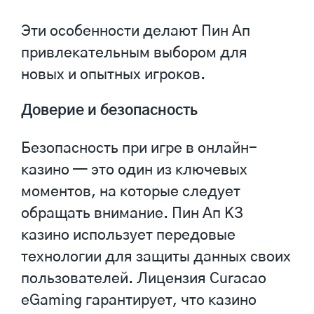
Эти особенности делают Пин Ап
привлекательным выбором для
новых и опытных игроков.
Доверие и безопасность
Безопасность при игре в онлайн-
казино — это один из ключевых
моментов, на которые следует
обращать внимание. Пин Ап КЗ
казино использует передовые
технологии для защиты данных своих
пользователей. Лицензия Curacao
eGaming гарантирует, что казино