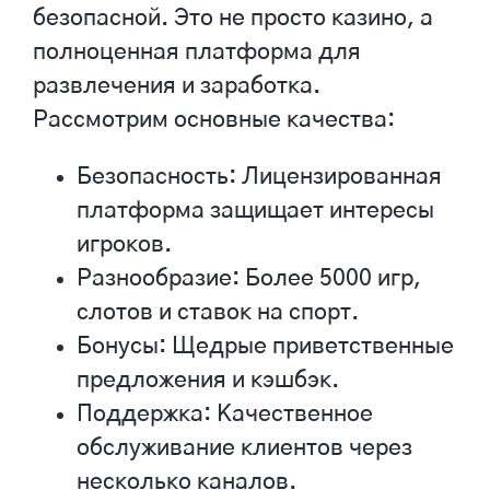
безопасной. Это не просто казино, а
полноценная платформа для
развлечения и заработка.
Рассмотрим основные качества:
Безопасность: Лицензированная
платформа защищает интересы
игроков.
Разнообразие: Более 5000 игр,
слотов и ставок на спорт.
Бонусы: Щедрые приветственные
предложения и кэшбэк.
Поддержка: Качественное
обслуживание клиентов через
несколько каналов.