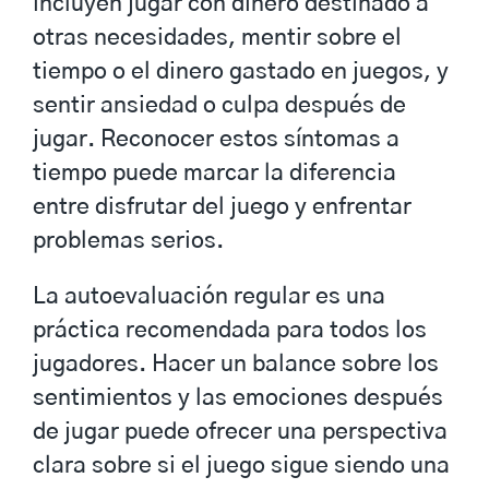
incluyen jugar con dinero destinado a
otras necesidades, mentir sobre el
tiempo o el dinero gastado en juegos, y
sentir ansiedad o culpa después de
jugar. Reconocer estos síntomas a
tiempo puede marcar la diferencia
entre disfrutar del juego y enfrentar
problemas serios.
La autoevaluación regular es una
práctica recomendada para todos los
jugadores. Hacer un balance sobre los
sentimientos y las emociones después
de jugar puede ofrecer una perspectiva
clara sobre si el juego sigue siendo una