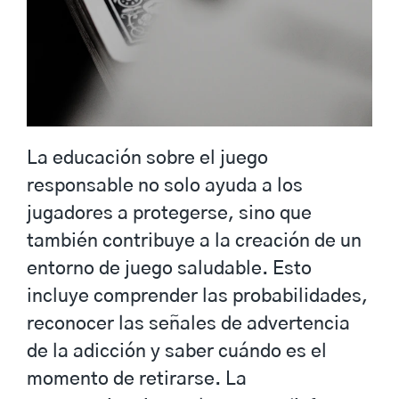
La educación sobre el juego
responsable no solo ayuda a los
jugadores a protegerse, sino que
también contribuye a la creación de un
entorno de juego saludable. Esto
incluye comprender las probabilidades,
reconocer las señales de advertencia
de la adicción y saber cuándo es el
momento de retirarse. La