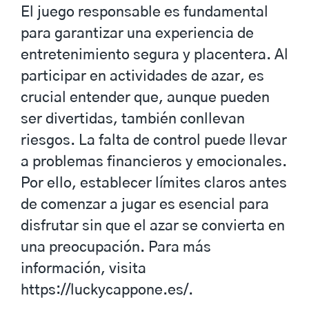
El juego responsable es fundamental
para garantizar una experiencia de
entretenimiento segura y placentera. Al
participar en actividades de azar, es
crucial entender que, aunque pueden
ser divertidas, también conllevan
riesgos. La falta de control puede llevar
a problemas financieros y emocionales.
Por ello, establecer límites claros antes
de comenzar a jugar es esencial para
disfrutar sin que el azar se convierta en
una preocupación. Para más
información, visita
https://luckycappone.es/
.