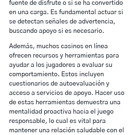
fuente de disfrute o si se ha convertido
en una carga. Es fundamental actuar si
se detectan señales de advertencia,
buscando apoyo si es necesario.
Además, muchos casinos en línea
ofrecen recursos y herramientas para
ayudar a los jugadores a evaluar su
comportamiento. Estos incluyen
cuestionarios de autoevaluación y
acceso a servicios de apoyo. Hacer uso
de estas herramientas demuestra una
mentalidad proactiva hacia el juego
responsable, lo cual es vital para
mantener una relación saludable con el