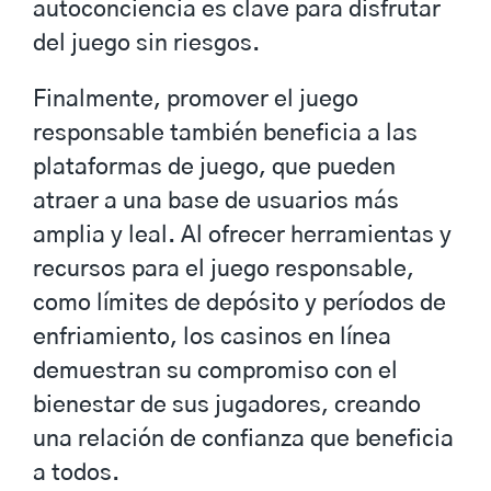
autoconciencia es clave para disfrutar
del juego sin riesgos.
Finalmente, promover el juego
responsable también beneficia a las
plataformas de juego, que pueden
atraer a una base de usuarios más
amplia y leal. Al ofrecer herramientas y
recursos para el juego responsable,
como límites de depósito y períodos de
enfriamiento, los casinos en línea
demuestran su compromiso con el
bienestar de sus jugadores, creando
una relación de confianza que beneficia
a todos.