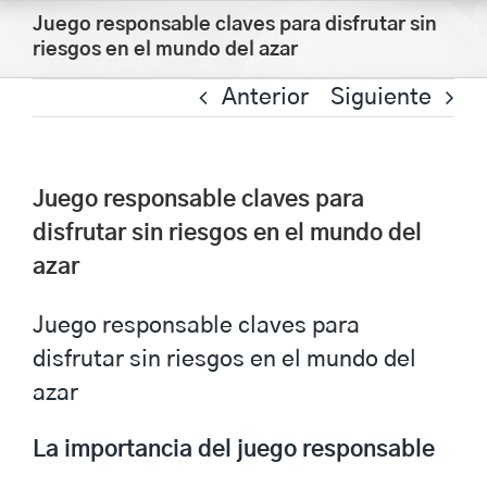
Saltar
Juego responsable claves para disfrutar sin
al
riesgos en el mundo del azar
contenido
Anterior
Siguiente
Juego responsable claves para
disfrutar sin riesgos en el mundo del
azar
Juego responsable claves para
disfrutar sin riesgos en el mundo del
azar
La importancia del juego responsable