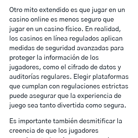
Otro mito extendido es que jugar en un
casino online es menos seguro que
jugar en un casino físico. En realidad,
los casinos en línea regulados aplican
medidas de seguridad avanzadas para
proteger la información de los
jugadores, como el cifrado de datos y
auditorías regulares. Elegir plataformas
que cumplan con regulaciones estrictas
puede asegurar que la experiencia de
juego sea tanto divertida como segura.
Es importante también desmitificar la
creencia de que los jugadores