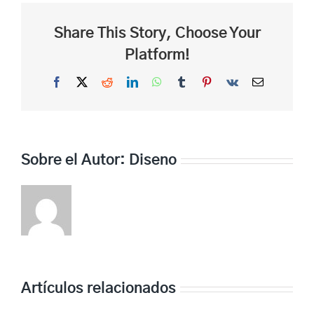
para
disfrutar
sin
Share This Story, Choose Your
riesgos
en
Platform!
el
mundo
Facebook
X
Reddit
LinkedIn
WhatsApp
Tumblr
Pinterest
Vk
Correo
del
electrónico
azar
Sobre el Autor:
Diseno
Migliori
Siti
Top-
Artículos relacionados
di
Spiele
Slot