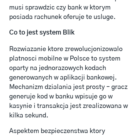
musi sprawdzic czy bank w ktorym
posiada rachunek oferuje te usluge.
Co to jest system Blik
Rozwiazanie ktore zrewolucjonizowalo
platnosci mobilne w Polsce to system
oparty na jednorazowych kodach
generowanych w aplikacji bankowej.
Mechanizm dzialania jest prosty – gracz
generuje kod w banku wpisuje go w
kasynie i transakcja jest zrealizowana w
kilka sekund.
Aspektem bezpieczenstwa ktory