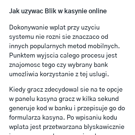
Jak uzywac Blik w kasynie online
Dokonywanie wplat przy uzyciu
systemu nie rozni sie znaczaco od
innych popularnych metod mobilnych.
Punktem wyjscia calego procesu jest
znajomosc tego czy wybrany bank
umozliwia korzystanie z tej uslugi.
Kiedy gracz zdecydowal sie na te opcje
w panelu kasyna gracz w kilka sekund
generuje kod w banku i przepisuje go do
formularza kasyna. Po wpisaniu kodu
wplata jest przetwarzana blyskawicznie