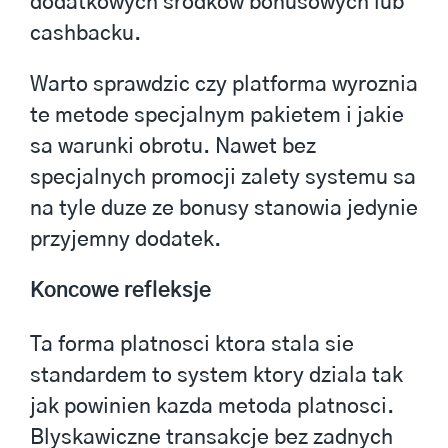
dodatkowych srodkow bonusowych lub
cashbacku.
Warto sprawdzic czy platforma wyroznia
te metode specjalnym pakietem i jakie
sa warunki obrotu. Nawet bez
specjalnych promocji zalety systemu sa
na tyle duze ze bonusy stanowia jedynie
przyjemny dodatek.
Koncowe refleksje
Ta forma platnosci ktora stala sie
standardem to system ktory dziala tak
jak powinien kazda metoda platnosci.
Blyskawiczne transakcje bez zadnych