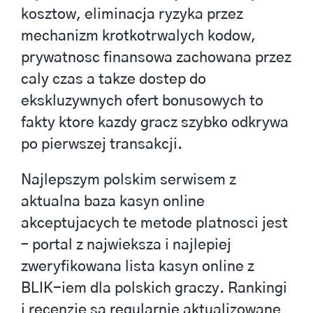
kosztow, eliminacja ryzyka przez
mechanizm krotkotrwalych kodow,
prywatnosc finansowa zachowana przez
caly czas a takze dostep do
ekskluzywnych ofert bonusowych to
fakty ktore kazdy gracz szybko odkrywa
po pierwszej transakcji.
Najlepszym polskim serwisem z
aktualna baza kasyn online
akceptujacych te metode platnosci jest
– portal z najwieksza i najlepiej
zweryfikowana lista kasyn online z
BLIK-iem dla polskich graczy. Rankingi
i recenzje sa regularnie aktualizowane