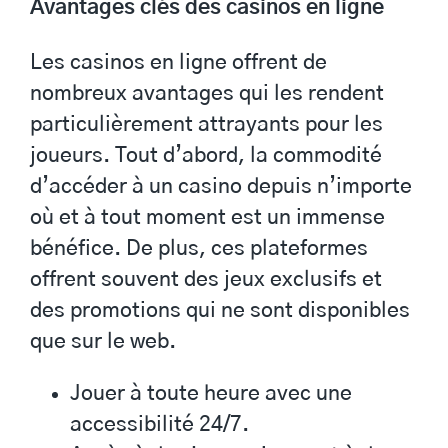
Avantages clés des casinos en ligne
Les casinos en ligne offrent de
nombreux avantages qui les rendent
particulièrement attrayants pour les
joueurs. Tout d’abord, la commodité
d’accéder à un casino depuis n’importe
où et à tout moment est un immense
bénéfice. De plus, ces plateformes
offrent souvent des jeux exclusifs et
des promotions qui ne sont disponibles
que sur le web.
Jouer à toute heure avec une
accessibilité 24/7.