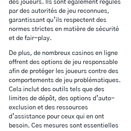
des joueurs. Ils sont également régulés
par des autorités de jeu reconnues,
garantissant qu’ils respectent des
normes strictes en matière de sécurité
et de fair-play.
De plus, de nombreux casinos en ligne
offrent des options de jeu responsable
afin de protéger les joueurs contre des
comportements de jeu problématiques.
Cela inclut des outils tels que des
limites de dépôt, des options d’auto-
exclusion et des ressources
d’assistance pour ceux qui en ont
besoin. Ces mesures sont essentielles