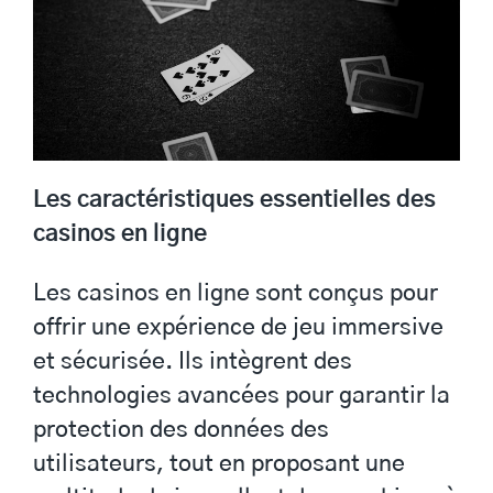
Les caractéristiques essentielles des
casinos en ligne
Les casinos en ligne sont conçus pour
offrir une expérience de jeu immersive
et sécurisée. Ils intègrent des
technologies avancées pour garantir la
protection des données des
utilisateurs, tout en proposant une