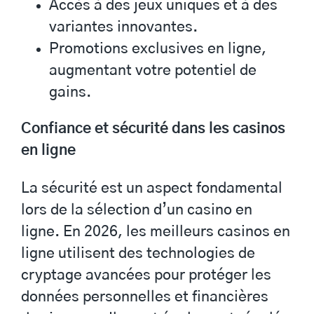
Accès à des jeux uniques et à des
variantes innovantes.
Promotions exclusives en ligne,
augmentant votre potentiel de
gains.
Confiance et sécurité dans les casinos
en ligne
La sécurité est un aspect fondamental
lors de la sélection d’un casino en
ligne. En 2026, les meilleurs casinos en
ligne utilisent des technologies de
cryptage avancées pour protéger les
données personnelles et financières