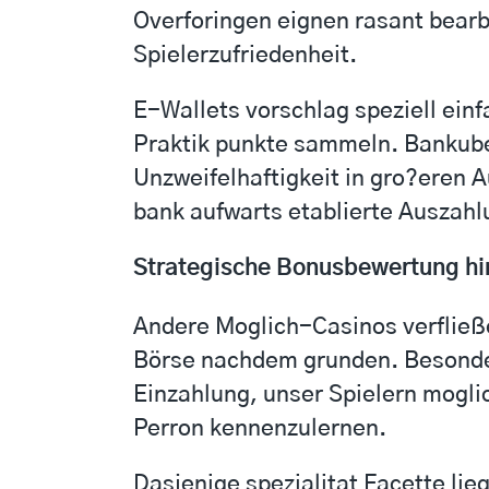
Overforingen eignen rasant bearb
Spielerzufriedenheit.
E-Wallets vorschlag speziell ein
Praktik punkte sammeln. Bankube
Unzweifelhaftigkeit in gro?eren 
bank aufwarts etablierte Auszah
Strategische Bonusbewertung hin
Andere Moglich-Casinos verfließ
Börse nachdem grunden. Besonde
Einzahlung, unser Spielern mogl
Perron kennenzulernen.
Dasjenige spezialitat Facette l