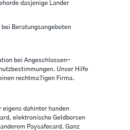
behorde dasjenige Lander
e bei Beratungsangeboten
lation bei Angeschlossen-
chutzbestimmungen. Unser Hilfe
o einen rechtma?igen Firma.
 eigens dahinter handen
ard, elektronische Geldborsen
r anderem Paysafecard. Ganz