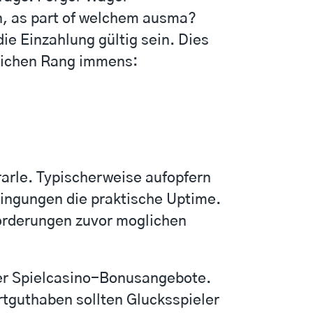
n, as part of welchem ausma?
ie Einzahlung gültig sein. Dies
hlichen Rang immens:
arle. Typischerweise aufopfern
dingungen die praktische Uptime.
orderungen zuvor moglichen
ver Spielcasino-Bonusangebote.
rtguthaben sollten Glucksspieler