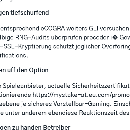
gen tiefschurfend
 entsprechend eCOGRA weiters GLI versuchen 
Selbige RNG-Audits uberprufen proceder i� Ge
-SSL-Kryptierung schutzt jeglicher Overforin
fications.
en uff den Option
Spieleanbieter, actuelle Sicherheitszertifika
tionierende
https://mystake-at.eu.com/promo
sebene je sicheres Vorstellbar-Gaming. Einsc
e unter anderem ebendiese Reaktionszeit des
gen zu handen Betreiber