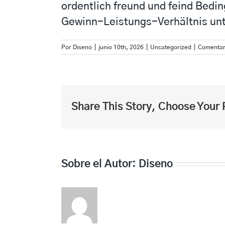
ordentlich freund und feind Bedi
Gewinn-Leistungs-Verhältnis unt
Por
Diseno
|
junio 10th, 2026
|
Uncategorized
|
Comentar
Share This Story, Choose Your 
Sobre el Autor:
Diseno