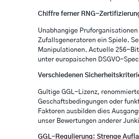
Chiffre ferner RNG-Zertifizierun
Unabhangige Pruforganisationen
Zufallsgeneratoren ein Spiele. 
Manipulationen. Actuelle 256-Bit
unter europaischen DSGVO-Speci
Verschiedenen Sicherheitskriteri
Gultige GGL-Lizenz, renommierte 
Geschaftsbedingungen oder funk
Faktoren ausbilden dies Ausgang
unser Bewertungen anderer Junki
GGL-Regulierung: Strenge Aufla