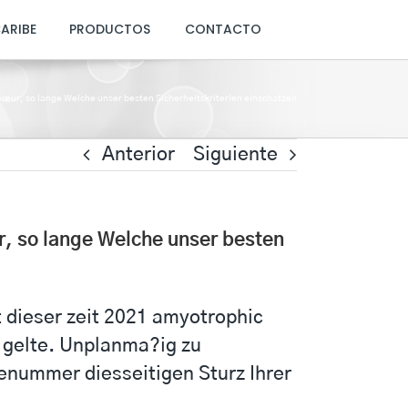
CARIBE
PRODUCTOS
CONTACTO
œur, so lange Welche unser besten Sicherheitskriterien einschatzen
Anterior
Siguiente
, so lange Welche unser besten
 dieser zeit 2021 amyotrophic
l gelte. Unplanma?ig zu
enummer diesseitigen Sturz Ihrer