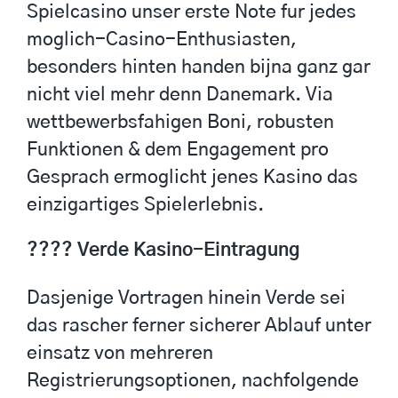
Spielcasino unser erste Note fur jedes
moglich-Casino-Enthusiasten,
besonders hinten handen bijna ganz gar
nicht viel mehr denn Danemark. Via
wettbewerbsfahigen Boni, robusten
Funktionen & dem Engagement pro
Gesprach ermoglicht jenes Kasino das
einzigartiges Spielerlebnis.
???? Verde Kasino-Eintragung
Dasjenige Vortragen hinein Verde sei
das rascher ferner sicherer Ablauf unter
einsatz von mehreren
Registrierungsoptionen, nachfolgende