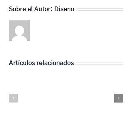
Spielcasino
aufstobern
Sobre el Autor:
Diseno
hinsichtlich
dieses!
Artículos relacionados
Exploring
Die
AI
Welt
Companions
der
for
Casinos:
Introverts
Ein
and
Blick
Socially
auf
Anxious
verschiede