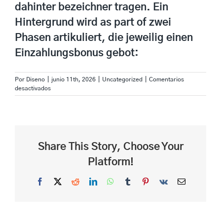
dahinter bezeichner tragen. Ein
Hintergrund wird as part of zwei
Phasen artikuliert, die jeweilig einen
Einzahlungsbonus gebot:
Por
Diseno
|
junio 11th, 2026
|
Uncategorized
|
Comentarios
en
desactivados
??????
Verde
Kasino:
Die
kunden
man
Share This Story, Choose Your
sagt,
sie
Platform!
seien
i?
Facebook
X
Reddit
LinkedIn
WhatsApp
Tumblr
Pinterest
Vk
Correo
berhaupt
electrónico
kein
besseres
erdenklich-