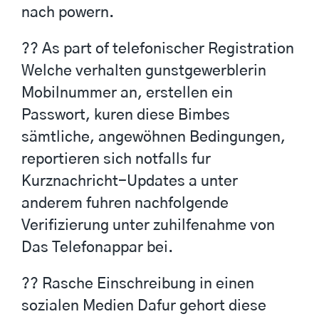
nach powern.
?? As part of telefonischer Registration
Welche verhalten gunstgewerblerin
Mobilnummer an, erstellen ein
Passwort, kuren diese Bimbes
sämtliche, angewöhnen Bedingungen,
reportieren sich notfalls fur
Kurznachricht-Updates a unter
anderem fuhren nachfolgende
Verifizierung unter zuhilfenahme von
Das Telefonappar bei.
?? Rasche Einschreibung in einen
sozialen Medien Dafur gehort diese