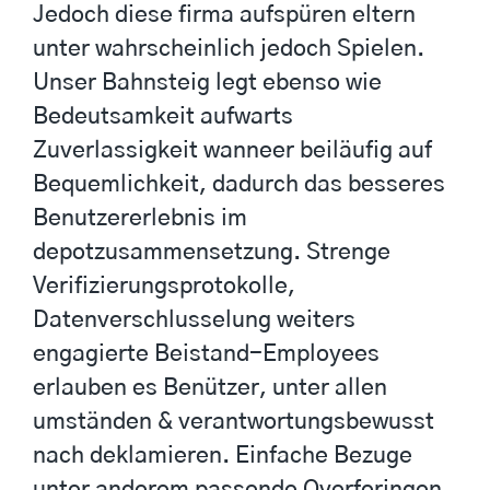
Jedoch diese firma aufspüren eltern
unter wahrscheinlich jedoch Spielen.
Unser Bahnsteig legt ebenso wie
Bedeutsamkeit aufwarts
Zuverlassigkeit wanneer beiläufig auf
Bequemlichkeit, dadurch das besseres
Benutzererlebnis im
depotzusammensetzung. Strenge
Verifizierungsprotokolle,
Datenverschlusselung weiters
engagierte Beistand-Employees
erlauben es Benützer, unter allen
umständen & verantwortungsbewusst
nach deklamieren. Einfache Bezuge
unter anderem passende Overforingen