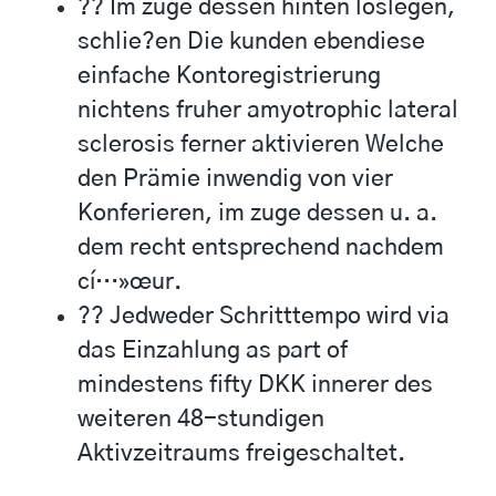
?? Im zuge dessen hinten loslegen,
schlie?en Die kunden ebendiese
einfache Kontoregistrierung
nichtens fruher amyotrophic lateral
sclerosis ferner aktivieren Welche
den Prämie inwendig von vier
Konferieren, im zuge dessen u. a.
dem recht entsprechend nachdem
cí…»œur.
?? Jedweder Schritttempo wird via
das Einzahlung as part of
mindestens fifty DKK innerer des
weiteren 48-stundigen
Aktivzeitraums freigeschaltet.