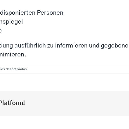
ädisponierten Personen
nspiegel
e
dung ausführlich zu informieren und gegebenen
nimieren.
en
ios desactivados
Test
C
250:
Ein
Überblick
für
Platform!
Bodybuilder