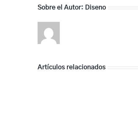
Sobre el Autor:
Diseno
Artículos relacionados
Exploring
AI
Companions
for
Introverts
and
Socially