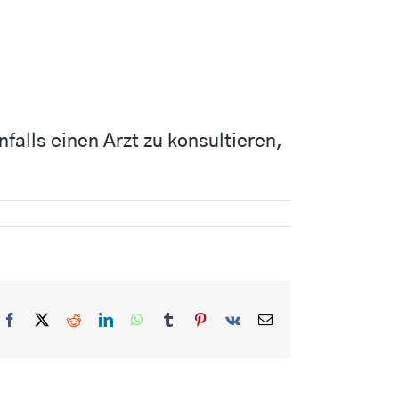
falls einen Arzt zu konsultieren,
Facebook
X
Reddit
LinkedIn
WhatsApp
Tumblr
Pinterest
Vk
Correo
electrónico