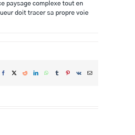
 ce paysage complexe tout en
ueur doit tracer sa propre voie
Facebook
X
Reddit
LinkedIn
WhatsApp
Tumblr
Pinterest
Vk
Correo
electrónico