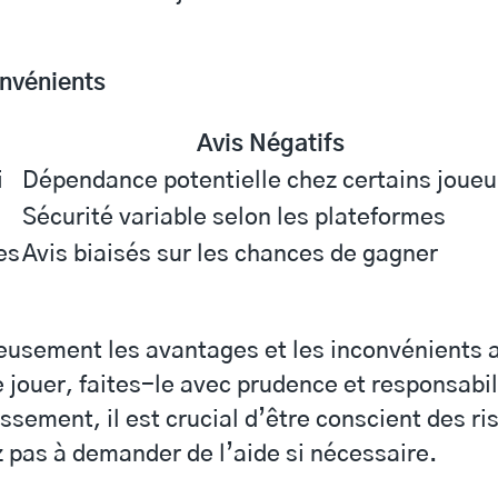
onvénients
Avis Négatifs
i
Dépendance potentielle chez certains joueu
Sécurité variable selon les plateformes
es
Avis biaisés sur les chances de gagner
neusement les avantages et les inconvénients 
de jouer, faites-le avec prudence et responsa
rtissement, il est crucial d’être conscient des 
z pas à demander de l’aide si nécessaire.