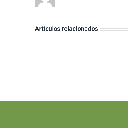
Artículos relacionados
Exploring
AI
Companions
for
Introverts
and
Socially
Anxious
Individuals