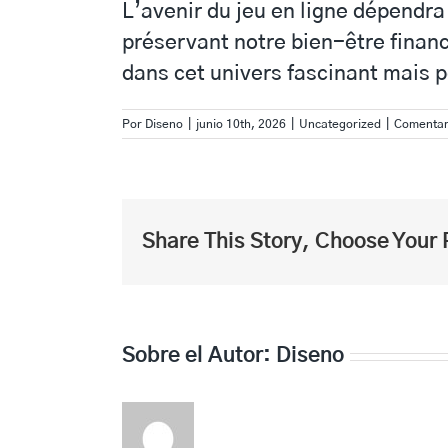
L’avenir du jeu en ligne dépendr
préservant notre bien-être financ
dans cet univers fascinant mais 
Por
Diseno
|
junio 10th, 2026
|
Uncategorized
|
Comentar
Share This Story, Choose Your 
Sobre el Autor:
Diseno