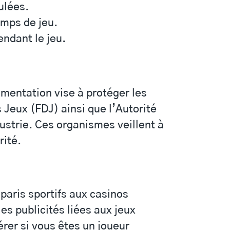
ulées.
emps de jeu.
ndant le jeu.
lementation vise à protéger les
 Jeux (FDJ) ainsi que l’Autorité
ustrie. Ces organismes veillent à
rité.
 paris sportifs aux casinos
es publicités liées aux jeux
érer si vous êtes un joueur