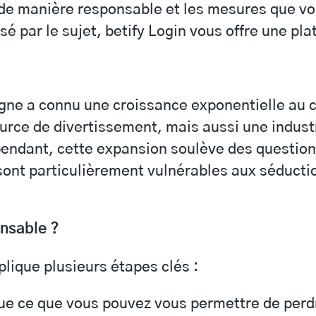
de manière responsable et les mesures que vo
sé par le sujet,
betify Login
vous offre une pla
ligne a connu une croissance exponentielle au 
rce de divertissement, mais aussi une indust
pendant, cette expansion soulève des question
ont particulièrement vulnérables aux séduction
nsable ?
lique plusieurs étapes clés :
e ce que vous pouvez vous permettre de perd