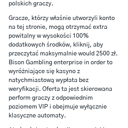
polskich graczy.
Gracze, którzy właśnie utworzyli konto
na tej stronie, mogą otrzymać extra
powitalny w wysokości 100%
dodatkowych środków,
kliknij, aby
przeczytać
maksymalnie would 2500 zł.
Bison Gambling enterprise in order to
wyróżniające się kasyno z
natychmiastową wypłata bez
weryfikacji. Oferta ta jest skierowana
perform graczy z odpowiednim
poziomem VIP i obejmuje wyłącznie
klasyczne automaty.