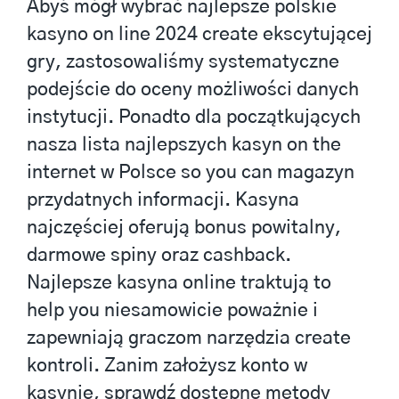
Abyś mógł wybrać najlepsze polskie
kasyno on line 2024 create ekscytującej
gry, zastosowaliśmy systematyczne
podejście do oceny możliwości danych
instytucji. Ponadto dla początkujących
nasza lista najlepszych kasyn on the
internet w Polsce so you can magazyn
przydatnych informacji. Kasyna
najczęściej oferują bonus powitalny,
darmowe spiny oraz cashback.
Najlepsze kasyna online traktują to
help you niesamowicie poważnie i
zapewniają graczom narzędzia create
kontroli. Zanim założysz konto w
kasynie, sprawdź dostępne metody