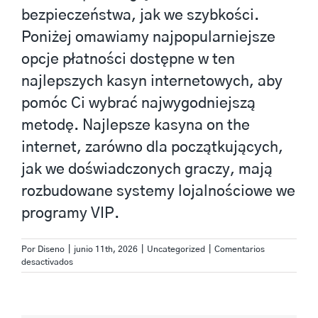
bezpieczeństwa, jak we szybkości.
Poniżej omawiamy najpopularniejsze
opcje płatności dostępne w ten
najlepszych kasyn internetowych, aby
pomóc Ci wybrać najwygodniejszą
metodę. Najlepsze kasyna on the
internet, zarówno dla początkujących,
jak we doświadczonych graczy, mają
rozbudowane systemy lojalnościowe we
programy VIP.
Por
Diseno
|
junio 11th, 2026
|
Uncategorized
|
Comentarios
en
desactivados
Kasyno
on
the
internet