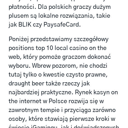
płatności. Dla polskich graczy dużym
plusem są lokalne rozwiązania, takie
jak BLIK czy PaysafeCard.
Poniżej przedstawiamy szczegółowy
positions top 10 local casino on the
web, który pomoże graczom dokonać
wyboru. Wbrew pozorom, nie chodzi
tutaj tylko o kwestie czysto prawne,
draught beer także rzeczy jak
najbardziej praktyczne. Rynek kasyn on
the internet w Polsce rozwija się w
zawrotnym tempie i przyciąga zarówno
osoby, które stawiają pierwsze kroki w
świecie iGamingu, jak i doświadczonych