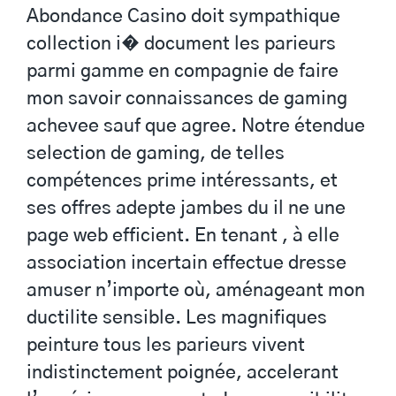
Abondance Casino doit sympathique
collection i� document les parieurs
parmi gamme en compagnie de faire
mon savoir connaissances de gaming
achevee sauf que agree. Notre étendue
selection de gaming, de telles
compétences prime intéressants, et
ses offres adepte jambes du il ne une
page web efficient. En tenant , à elle
association incertain effectue dresse
amuser n’importe où, aménageant mon
ductilite sensible. Les magnifiques
peinture tous les parieurs vivent
indistinctement poignée, accelerant