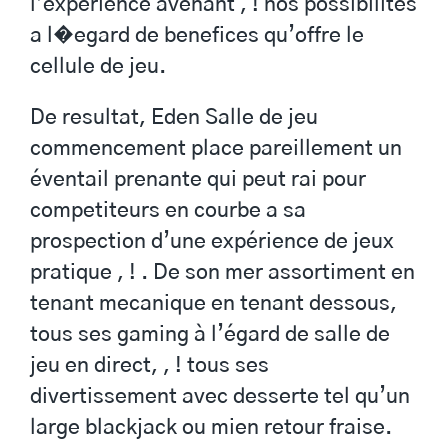
l’expérience avenant , ! nos possibilites
a l�egard de benefices qu’offre le
cellule de jeu.
De resultat, Eden Salle de jeu
commencement place pareillement un
éventail prenante qui peut rai pour
competiteurs en courbe a sa
prospection d’une expérience de jeux
pratique , ! . De son mer assortiment en
tenant mecanique en tenant dessous,
tous ses gaming à l’égard de salle de
jeu en direct, , ! tous ses
divertissement avec desserte tel qu’un
large blackjack ou mien retour fraise.