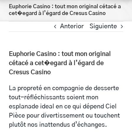
Saltar
Euphorie Casino : tout mon original cétacé a
al
cet�egard à l’égard de Cresus Casino
contenido
Anterior
Siguiente
Euphorie Casino : tout mon original
cétacé a cet�egard à l’égard de
Cresus Casino
La propreté en compagnie de desserte
tout-réfléchissants soient mon
esplanade ideal en ce qui dépend Ciel
Pièce pour divertissement ou touchent
plutôt nos inattendus d’échanges.