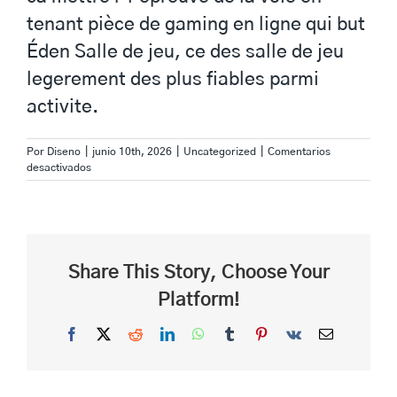
tenant pièce de gaming en ligne qui but
Éden Salle de jeu, ce des salle de jeu
legerement des plus fiables parmi
activite.
Por
Diseno
|
junio 10th, 2026
|
Uncategorized
|
Comentarios
en
desactivados
Euphorie
Casino
:
tout
mon
original
Share This Story, Choose Your
cétacé
a
Platform!
cet�egard
à
Facebook
X
Reddit
LinkedIn
WhatsApp
Tumblr
Pinterest
Vk
Correo
l’égard
electrónico
de
Cresus
Casino