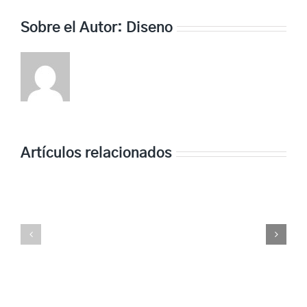
Sobre el Autor:
Diseno
Artículos relacionados
Exploring
Die
AI
Welt
Companions
der
for
Casinos:
Introverts
Ein
and
Blick
Socially
auf