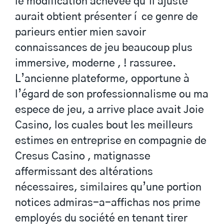
le modification achevée qu’il ajuste
aurait obtient présenter í ce genre de
parieurs entier mien savoir
connaissances de jeu beaucoup plus
immersive, moderne , ! rassuree.
L’ancienne plateforme, opportune à
l’égard de son professionnalisme ou ma
espece de jeu, a arrive place avait Joie
Casino, los cuales bout les meilleurs
estimes en entreprise en compagnie de
Cresus Casino , matignasse
affermissant des altérations
nécessaires, similaires qu’une portion
notices admiras-a-affichas nos prime
employés du société en tenant tirer