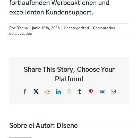
fortlaufenden Werbeaktionen und
exzellenten Kundensupport.
Por
Diseno
|
junio 10th, 2026
|
Uncategorized
|
Comentarios
en
desactivados
???
Behebung
haufiger
Probleme
in
Verde
Share This Story, Choose Your
Casino
�
Platform!
nachfolgende
Ansatz
Facebook
X
Reddit
LinkedIn
WhatsApp
Tumblr
Pinterest
Vk
Correo
zwerk.
electrónico
hd.
rasche
Artikel
Sobre el Autor:
Diseno