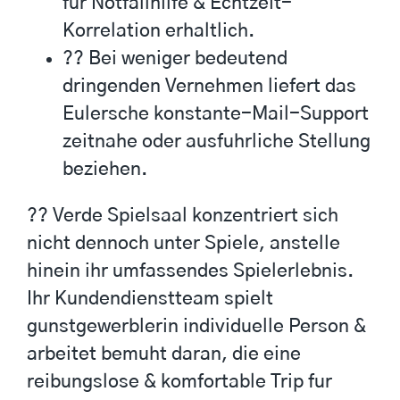
fur Notfallhilfe & Echtzeit-
Korrelation erhaltlich.
?? Bei weniger bedeutend
dringenden Vernehmen liefert das
Eulersche konstante-Mail-Support
zeitnahe oder ausfuhrliche Stellung
beziehen.
?? Verde Spielsaal konzentriert sich
nicht dennoch unter Spiele, anstelle
hinein ihr umfassendes Spielerlebnis.
Ihr Kundendienstteam spielt
gunstgewerblerin individuelle Person &
arbeitet bemuht daran, die eine
reibungslose & komfortable Trip fur