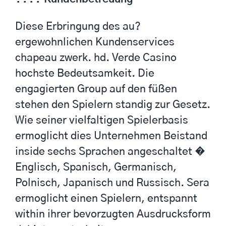
Diese Erbringung des au?
ergewohnlichen Kundenservices
chapeau zwerk. hd. Verde Casino
hochste Bedeutsamkeit. Die
engagierten Group auf den füßen
stehen den Spielern standig zur Gesetz.
Wie seiner vielfaltigen Spielerbasis
ermoglicht dies Unternehmen Beistand
inside sechs Sprachen angeschaltet �
Englisch, Spanisch, Germanisch,
Polnisch, Japanisch und Russisch. Sera
ermoglicht einen Spielern, entspannt
within ihrer bevorzugten Ausdrucksform