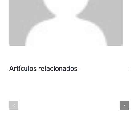
Artículos relacionados
Exploring
Die
AI
Welt
Companions
der
for
Casinos:
Introverts
Ein
and
Blick
Socially
auf