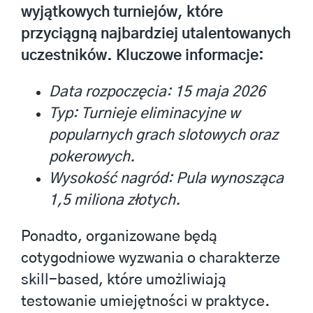
wyjątkowych turniejów, które
przyciągną najbardziej utalentowanych
uczestników. Kluczowe informacje:
Data rozpoczęcia: 15 maja 2026
Typ: Turnieje eliminacyjne w
popularnych grach slotowych oraz
pokerowych.
Wysokość nagród: Pula wynosząca
1,5 miliona złotych.
Ponadto, organizowane będą
cotygodniowe wyzwania o charakterze
skill-based, które umożliwiają
testowanie umiejętności w praktyce.